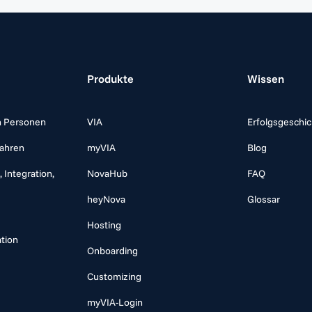
Produkte
Wissen
n Personen
VIA
Erfolgsgeschi
fahren
myVIA
Blog
 Integration,
NovaHub
FAQ
heyNova
Glossar
Hosting
ation
Onboarding
Customizing
myVIA-Login